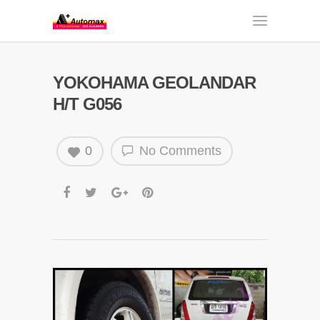
YOKOHAMA GEOLANDAR
H/T G056
0
No Comments