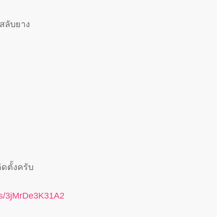
-สลับยาง
ดตั้งครับ
aps/3jMrDe3K31A2