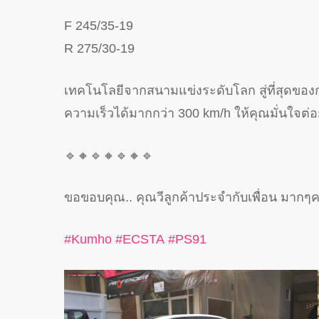
F 245/35-19
R 275/30-19
เทคโนโลยีจากสนามแข่งระดับโลก สู่ที่สุดของกา
ความเร็วได้มากกว่า 300 km/h ให้คุณมั่นใจ
🔹
🔸
🔹
🔸
🔹
🔸
🔹
ขอขอบคุณ.. คุณวีลูกค้าประจำกับเพื่อน มากๆค
#
Kumho
#
ECSTA
#
PS91