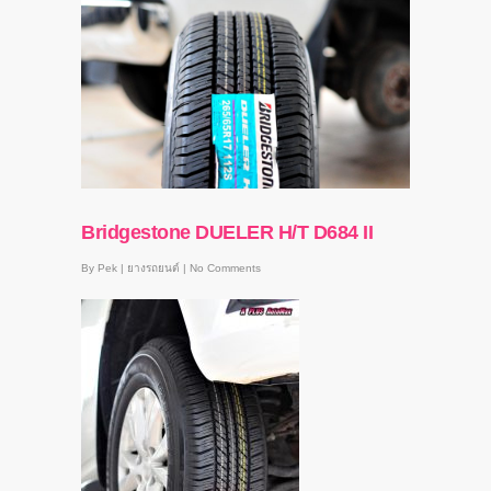
Bridgestone DUELER H/T D684 II
By
Pek
|
ยางรถยนต์
|
No Comments