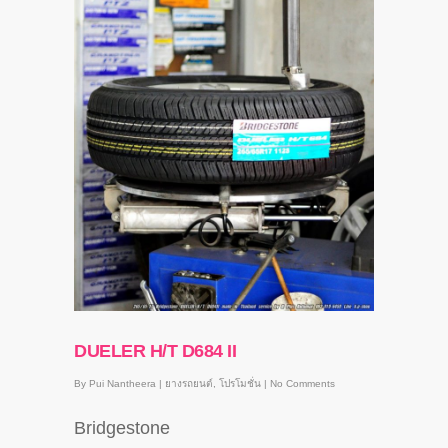
DUELER H/T D684 II
By
Pui Nantheera
|
ยางรถยนต์
,
โปรโมชั่น
|
No Comments
Bridgestone