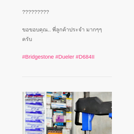
?
?
?
?
?
?
?
?
?
ขอขอบคุณ.. พี่ลูกค้าประจำ มากๆๆ
ครับ
#
Bridgestone
#
Dueler
#
D684II