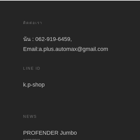
ติดต่อเรา
นัน : 062-919-6459,
Email:a.plus.automax@gmail.com
LINE ID
k.p-shop
NEWS
PROFENDER Jumbo