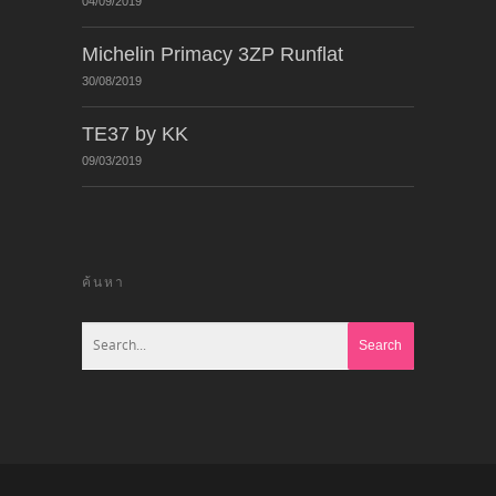
04/09/2019
Michelin Primacy 3ZP Runflat
30/08/2019
TE37 by KK
09/03/2019
ค้นหา