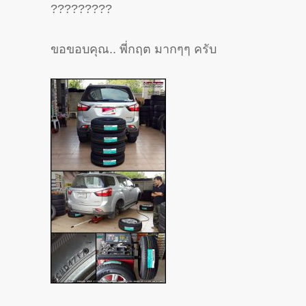
?
?
?
?
?
?
?
?
?
ขอขอบคุณ.. พี่กฤต มากๆๆ ครับ