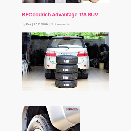
BFGoodrich Advantage T/A SUV
By
Pek
|
ยางรถยนต์
|
No Comments