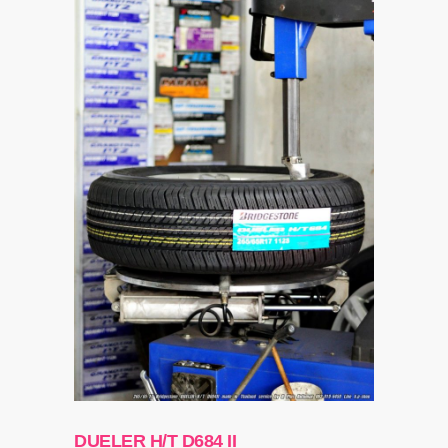
DUELER H/T D684 II