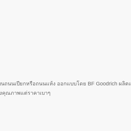
จะบนถนนเปียกหรือถนนแห้ง ออกแบบโดย BF Goodrich ผลิต
ยางคุณภาพแต่ราคาเบาๆ