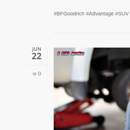
#BFGoodrich #Advantage #SUV
JUN
22
0