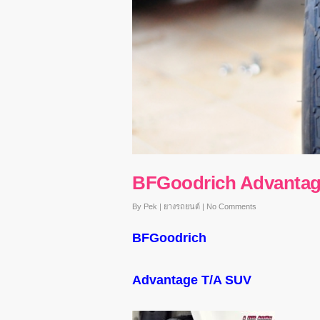
BFGoodrich Advantag
By
Pek
|
ยางรถยนต์
|
No Comments
BFGoodrich
Advantage T/A SUV