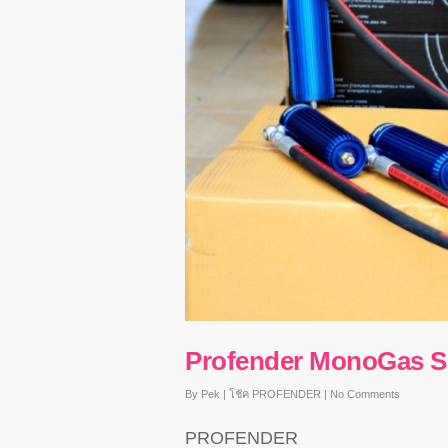
Profender MonoGas Su
By
Pek
|
โช้ค PROFENDER
|
No Comments
PROFENDER