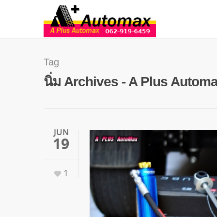
Tag
นิ่ม Archives - A Plus Autom
JUN
19
1