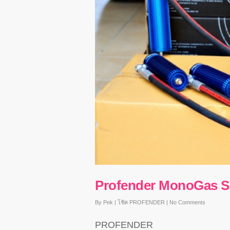
Profender MonoGas Su
By
Pek
|
โช้ค PROFENDER
|
No Comments
PROFENDER