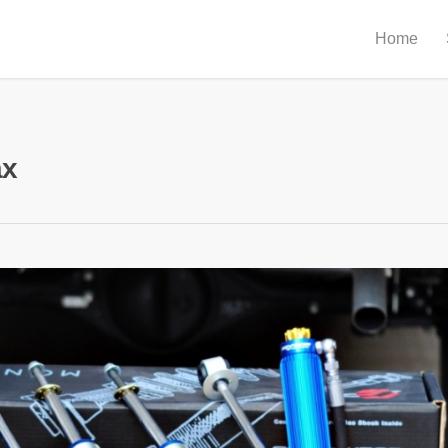
Home
ax