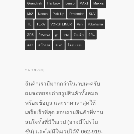
Grandtrek
Hankook
Lenso
MAX1
Maxxis
Mr2
Nexen
Pick-Up
Profender
SUV
TE
TE-37
VORSTEINER
Vsn
Yokohama
ZR5
ก้านตรง
ถูก
ยาง
ล้อแม็ก
สีกัน
สีดำ
สีน้ำตาล
สีเทา
โครมเมียม
หมายเหตุ
สินค้าเรามีมากกว่าในเวปนะครับ
ผมจะทยอยถ่ายรูปสินค้าทั้งหมด
พร้อมข้อมูล และราคาล่าสุดให้
เสร็จเร็วที่สุด สอบถามสินค้าที่ท่าน
สนใจทั้งที่มีในเวป (อาจมีโปรโม
ชั่น) และไม่มีในเวปได้ที่ 062-919-