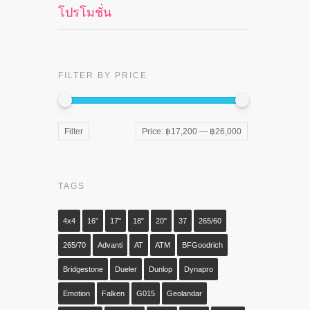
โปรโมชั่น
FILTER BY PRICE
Min
Max
Filter
Price:
฿17,200
—
฿26,000
price
price
TAGS
4x4
16"
17"
18"
20"
37
265/60
265/70
Advanti
AT
ATM
BFGoodrich
Bridgestone
Dueler
Dunlop
Dynapro
Emotion
Falken
G015
Geolandar