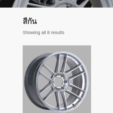
สีกัน
Sorted
Showing all 8 results
by
latest