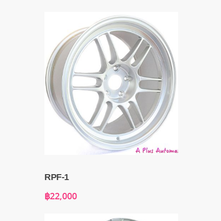
RPF-1
฿
22,000