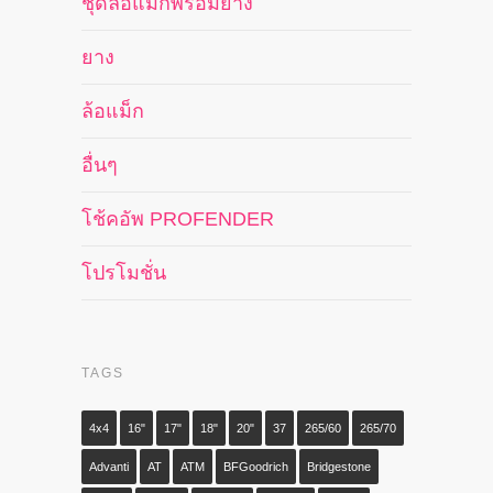
ชุดล้อแม็กพร้อมยาง
ยาง
ล้อแม็ก
อื่นๆ
โช้คอัพ PROFENDER
โปรโมชั่น
TAGS
4x4
16"
17"
18"
20"
37
265/60
265/70
Advanti
AT
ATM
BFGoodrich
Bridgestone