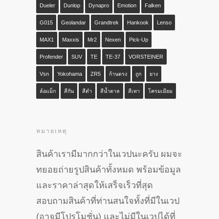
Dueler
Dunlop
Dynapro
Emotion
Falken
G015
Geolandar
Grandtrek
Hankook
Lenso
MAX1
Maxxis
Mr2
Nexen
Pick-Up
Profender
SUV
TE
TE-37
VORSTEINER
Vsn
Yokohama
ZR5
ก้านตรง
ถูก
ยาง
ล้อแม็ก
สีกัน
สีดำ
สีน้ำตาล
สีเทา
โครมเมียม
หมายเหตุ
สินค้าเรามีมากกว่าในเวปนะครับ ผมจะ
ทยอยถ่ายรูปสินค้าทั้งหมด พร้อมข้อมูล
และราคาล่าสุดให้เสร็จเร็วที่สุด
สอบถามสินค้าที่ท่านสนใจทั้งที่มีในเวป
(อาจมีโปรโมชั่น) และไม่มีในเวปได้ที่