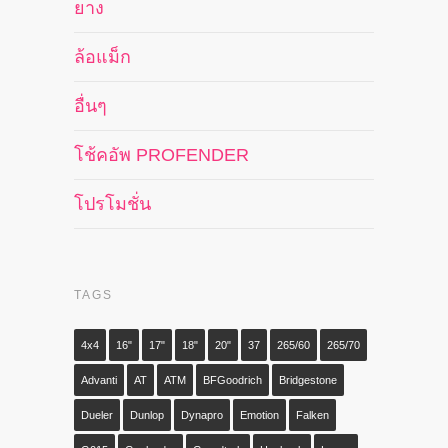
ยาง
ล้อแม็ก
อื่นๆ
โช้คอัพ PROFENDER
โปรโมชั่น
TAGS
4x4
16"
17"
18"
20"
37
265/60
265/70
Advanti
AT
ATM
BFGoodrich
Bridgestone
Dueler
Dunlop
Dynapro
Emotion
Falken