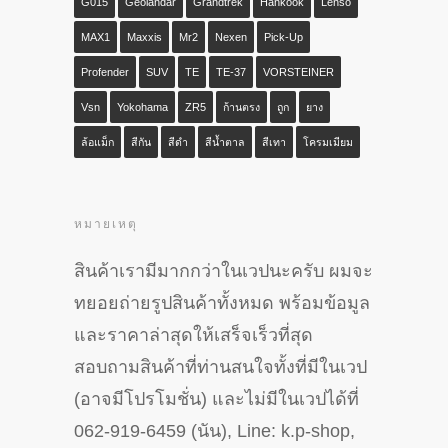
G015
Geolandar
Grandtrek
Hankook
Lenso
MAX1
Maxxis
Mr2
Nexen
Pick-Up
Profender
SUV
TE
TE-37
VORSTEINER
Vsn
Yokohama
ZR5
ก้านตรง
ถูก
ยาง
ล้อแม็ก
สีกัน
สีดำ
สีน้ำตาล
สีเทา
โครมเมียม
หมายเหตุ
สินค้าเรามีมากกว่าในเวปนะครับ ผมจะ
ทยอยถ่ายรูปสินค้าทั้งหมด พร้อมข้อมูล
และราคาล่าสุดให้เสร็จเร็วที่สุด
สอบถามสินค้าที่ท่านสนใจทั้งที่มีในเวป
(อาจมีโปรโมชั่น) และไม่มีในเวปได้ที่
062-919-6459 (นัน), Line: k.p-shop,