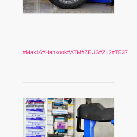
#
Max16
#
Hankook
#
ATM
#
ZEUS
#
Z12
#
TE37