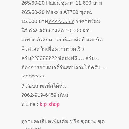
265/60-20 Haida ชุดละ 11,600 บาท
265/50-20 Maxxis AT700 ชุดละ
15,600 บาท
?
?
?
?
?
?
?
?
?
ราคาพร้อม
ใส่-ถ่วง-สลับยางทุก 10,000 km.
เฉพาะวันหยุด.. เสาร์-อาทิตย์ และนัด
คิวล่วงหน้าเพื่อความรวดเร็ว
ครับ
?
?
?
?
?
?
?
?
?
จัดส่งฟรี…. ครับ↔
ต้องการยางเบอร์อื่นสอบถามได้ครับ….
?
?
?
?
????
? สอบถามเพิ่มได้ที่…
?062-919-6459 (นัน)
? Line :
k.p-shop
ดูรายละเอียดเพิ่มเติม หรือ ชุดยาง ชุด