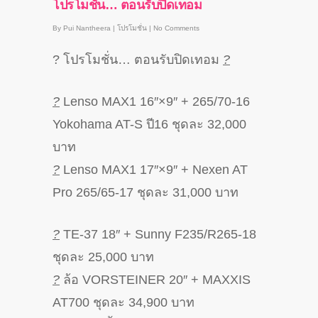
โปรโมชั่น… ตอนรับปิดเทอม
By
Pui Nantheera
|
โปรโมชั่น
|
No Comments
? โปรโมชั่น… ตอนรับปิดเทอม
?
?
Lenso MAX1 16″×9″ + 265/70-16
Yokohama AT-S ปี16 ชุดละ 32,000
บาท
?
Lenso MAX1 17″×9″ + Nexen AT
Pro 265/65-17 ชุดละ 31,000 บาท
?
TE-37 18″ + Sunny F235/R265-18
ชุดละ 25,000 บาท
?
ล้อ VORSTEINER 20″ + MAXXIS
AT700 ชุดละ 34,900 บาท