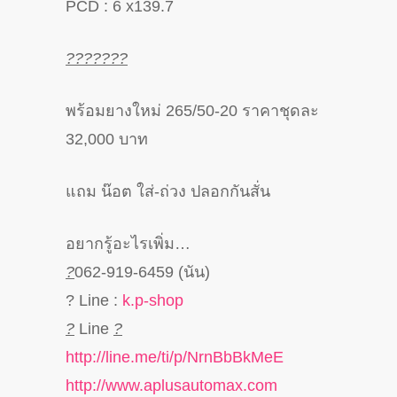
PCD : 6 x139.7
?
?
?
?
?
?
?
พร้อมยางใหม่ 265/50-20 ราคาชุดละ
32,000 บาท
แถม น๊อต ใส่-ถ่วง ปลอกกันสั่น
อยากรู้อะไรเพิ่ม…
?
062-919-6459 (นัน)
? Line :
k.p-shop
?
Line
?
http://line.me/ti/p/NrnBbBkMeE
http://www.aplusautomax.com