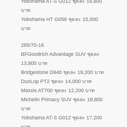
Yokohama AT-S G012 ชุดละ 16,800
บาท
Yokohama HT G056 ชุดละ 15,000
บาท
265/70-16
BFGoodrich Advantage SUV ชุดละ
13,800 บาท
Bridgestone D840 ชุดละ 19,200 บาท
DunLop PT2 ชุดละ 14,000 บาท
Maxxis AT700 ชุดละ 12,200 บาท
Michelin Primacy SUV ชุดละ 18,800
บาท
Yokohama AT-S G012 ชุดละ 17,200
บาท