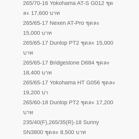
265/70-16 Yokohama AT-S G012 ชุด
ละ 17,600 บาท
265/65-17 Nexen AT-Pro ชุดละ
15,000 บาท
265/65-17 Dunlop PT2 ชุดละ 15,000
บาท
265/65-17 Bridgestone D684 ชุดละ
18,400 บาท
265/65-17 Yokohama HT G056 ชุดละ
19,200 บา
265/60-18 Dunlop PT2 ชุดละ 17,200
บาท
235/40(F),265/35(R)-18 Sunny
SN3800 ชุดละ 8,500 บาท