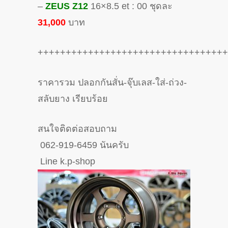
–
ZEUS Z12
16×8.5 et : 00 ชุดละ
31,000
บาท
++++++++++++++++++++++++++++++++++
ราคารวม ปลอกกันสั่น-จุ๊บเลส-ใส่-ถ่วง-
สลับยาง เรียบร้อย
สนใจติดต่อสอบถาม
062-919-6459 นันครับ
Line k.p-shop