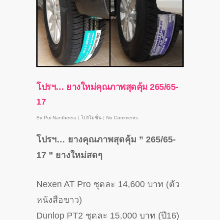
โปรฯ… ยางใหม่คุณภาพสุดคุ้ม 265/65-
17
By
Pui Nantheera
|
โปรโมชั่น
|
No Comments
โปรฯ… ยางคุณภาพสุดคุ้ม ” 265/65-
17 ” ยางใหม่สดๆ
Nexen AT Pro ชุดละ 14,600 บาท (ตัว
หนังสือขาว)
Dunlop PT2 ชุดละ 15,000 บาท (ปี16)