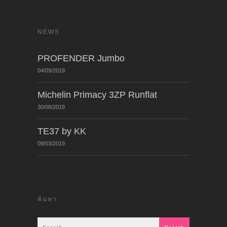
NEWS
PROFENDER Jumbo
04/09/2019
Michelin Primacy 3ZP Runflat
30/08/2019
TE37 by KK
09/03/2019
ค้นหา