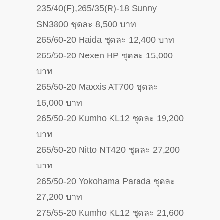
235/40(F),265/35(R)-18 Sunny
SN3800 ชุดละ 8,500 บาท
265/60-20 Haida ชุดละ 12,400 บาท
265/50-20 Nexen HP ชุดละ 15,000
บาท
265/50-20 Maxxis AT700 ชุดละ
16,000 บาท
265/50-20 Kumho KL12 ชุดละ 19,200
บาท
265/50-20 Nitto NT420 ชุดละ 27,200
บาท
265/50-20 Yokohama Parada ชุดละ
27,200 บาท
275/55-20 Kumho KL12 ชุดละ 21,600