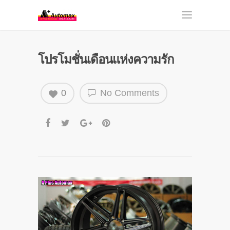
โปรโมชั่นเดือนแห่งความรัก
0
No Comments