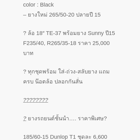
color : Black
– ยางใหม่ 265/50-20 ปลายปี 15
? ล้อ 18″ TE-37 พร้อมยาง Sunny ปี15
F235/40, R265/35-18 ราคา 25,000
บาท
? ทุกชุดพร้อม ใส่-ถ่วง-สลับยาง แถม
ครบ น๊อตล้อ ปลอกกันสั่น
?
?
?
?
?
?
?
?
?
ยางรถยนต์ชั้นนำ…. ราคาพิเศษ?
185/60-15 Dunlop T1 ชุดละ 6,600