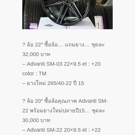
? ล้อ 22″ ซื้อล้อ… แถมยาง… ชุดละ
32,000 บาท
– Advanti SM-03 22×9.5 et : +20
color : TM
– ยางใหม่ 265/40-22 ปี 15
? ล้อ 20″ ซื้อล้อคุณภาพ Advanti SM-
22 พร้อมยางใหม่ปลายปี15… ชุดละ
30,000 บาท
– Advanti SM-22 20×9.5 et : +22