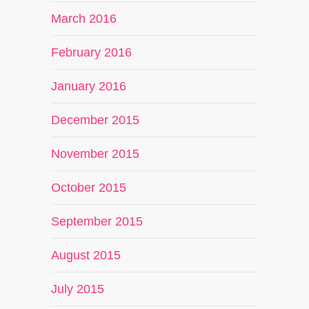
March 2016
February 2016
January 2016
December 2015
November 2015
October 2015
September 2015
August 2015
July 2015