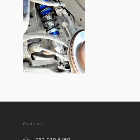
ติดต่อเรา