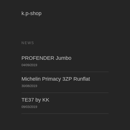
k.p-shop
NEWS
PROFENDER Jumbo
04/09/2019
Michelin Primacy 3ZP Runflat
30/08/2019
TE37 by KK
09/03/2019