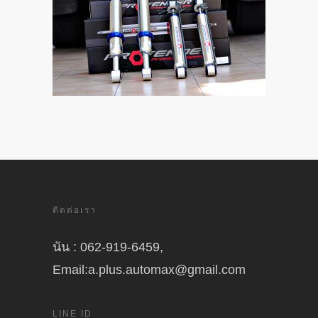
ติดต่อเรา
นัน : 062-919-6459,
Email:a.plus.automax@gmail.com
LINE ID