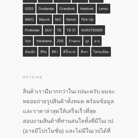
G015
Geolandar
Grandtrek
Hankook
Lenso
MAX1
Maxxis
Mr2
Nexen
Pick-Up
Profender
SUV
TE
TE-37
VORSTEINER
Vsn
Yokohama
ZR5
ก้านตรง
ถูก
ยาง
ล้อแม็ก
สีกัน
สีดำ
สีน้ำตาล
สีเทา
โครมเมียม
หมายเหตุ
สินค้าเรามีมากกว่าในเวปนะครับ ผมจะ
ทยอยถ่ายรูปสินค้าทั้งหมด พร้อมข้อมูล
และราคาล่าสุดให้เสร็จเร็วที่สุด
สอบถามสินค้าที่ท่านสนใจทั้งที่มีในเวป
(อาจมีโปรโมชั่น) และไม่มีในเวปได้ที่