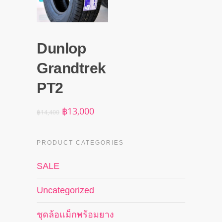
Dunlop
Grandtrek
PT2
Original
Current
฿
13,000
฿
14,400
price
price
was:
is:
฿14,400.
฿13,000.
PRODUCT CATEGORIES
SALE
Uncategorized
ชุดล้อแม็กพร้อมยาง