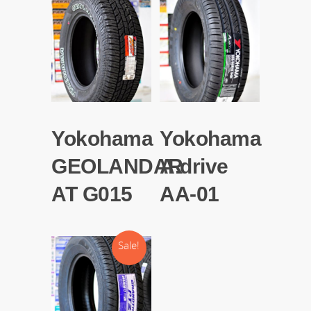
Yokohama
Yokohama
GEOLANDAR
A.drive
AT G015
AA-01
Sale!