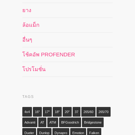
ยาง
ล้อแม็ก
อื่นๆ
โช้คอัพ PROFENDER
โปรโมชั่น
TAGS
4x4
16"
17"
18"
20"
37
265/60
265/70
Advanti
AT
ATM
BFGoodrich
Bridgestone
Dueler
Dunlop
Dynapro
Emotion
Falken