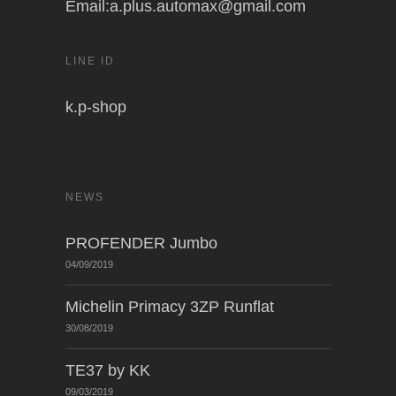
Email:a.plus.automax@gmail.com
LINE ID
k.p-shop
NEWS
PROFENDER Jumbo
04/09/2019
Michelin Primacy 3ZP Runflat
30/08/2019
TE37 by KK
09/03/2019