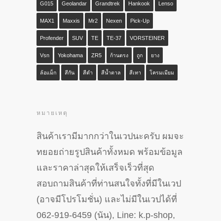
G015
Geolandar
Grandtrek
Hankook
Lenso
MAX1
Maxxis
Mr2
Nexen
Pick-Up
Profender
SUV
TE
TE-37
VORSTEINER
Vsn
Yokohama
ZR5
ก้านตรง
ถูก
ยาง
ล้อแม็ก
สีกัน
สีดำ
สีน้ำตาล
สีเทา
โครมเมียม
หมายเหตุ
สินค้าเรามีมากกว่าในเวปนะครับ ผมจะ
ทยอยถ่ายรูปสินค้าทั้งหมด พร้อมข้อมูล
และราคาล่าสุดให้เสร็จเร็วที่สุด
สอบถามสินค้าที่ท่านสนใจทั้งที่มีในเวป
(อาจมีโปรโมชั่น) และไม่มีในเวปได้ที่
062-919-6459 (นัน), Line: k.p-shop,