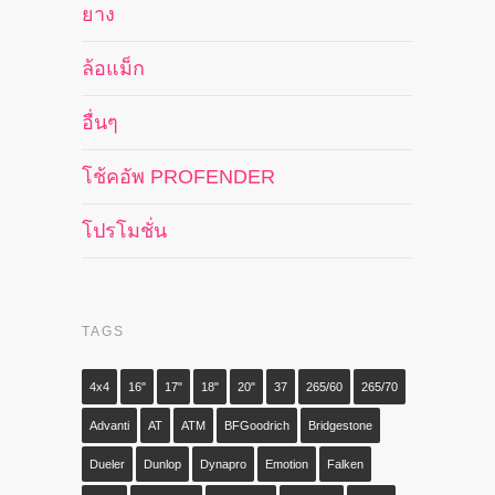
ยาง
ล้อแม็ก
อื่นๆ
โช้คอัพ PROFENDER
โปรโมชั่น
TAGS
4x4
16"
17"
18"
20"
37
265/60
265/70
Advanti
AT
ATM
BFGoodrich
Bridgestone
Dueler
Dunlop
Dynapro
Emotion
Falken