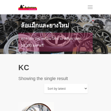
ล้อแม็กและยางใหม่
ทุกรายการมาพร้อมใส่-ถ่วง-สลับยางทุก
10,000 km ฟรี
KC
Showing the single result