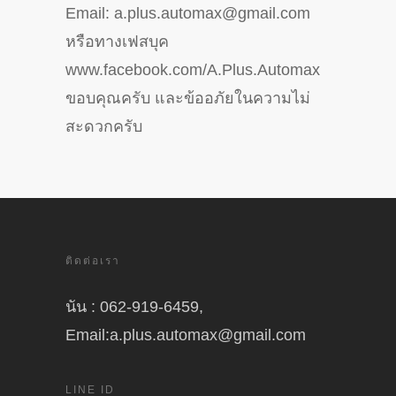
Email: a.plus.automax@gmail.com
หรือทางเฟสบุค
www.facebook.com/A.Plus.Automax
ขอบคุณครับ และข้ออภัยในความไม่
สะดวกครับ
ติดต่อเรา
นัน : 062-919-6459,
Email:a.plus.automax@gmail.com
LINE ID