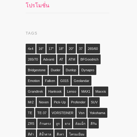
โปรโมชั่น
TAGS
4x4
16"
17"
18"
20"
37
265/60
265/70
Advanti
AT
ATM
BFGoodrich
Bridgestone
Dueler
Dunlop
Dynapro
Emotion
Falken
G015
Geolandar
Grandtrek
Hankook
Lenso
MAX1
Maxxis
Mr2
Nexen
Pick-Up
Profender
SUV
TE
TE-37
VORSTEINER
Vsn
Yokohama
ZR5
ก้านตรง
ถูก
ยาง
ล้อแม็ก
สีกัน
สีดำ
สีน้ำตาล
สีเทา
โครมเมียม