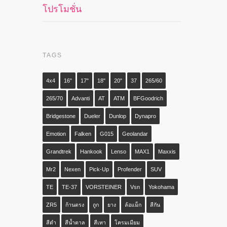
โปรโมชั่น
TAGS
4x4
16"
17"
18"
20"
37
265/60
265/70
Advanti
AT
ATM
BFGoodrich
Bridgestone
Dueler
Dunlop
Dynapro
Emotion
Falken
G015
Geolandar
Grandtrek
Hankook
Lenso
MAX1
Maxxis
Mr2
Nexen
Pick-Up
Profender
SUV
TE
TE-37
VORSTEINER
Vsn
Yokohama
ZR5
ก้านตรง
ถูก
ยาง
ล้อแม็ก
สีกัน
สีดำ
สีน้ำตาล
สีเทา
โครมเมียม