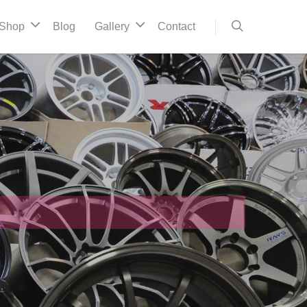
Shop
Blog
Gallery
Contact