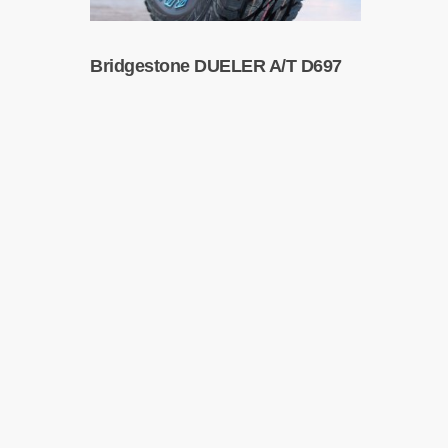
Bridgestone DUELER A/T D697