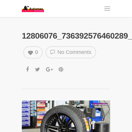
12806076_736392576460289
0
No Comments