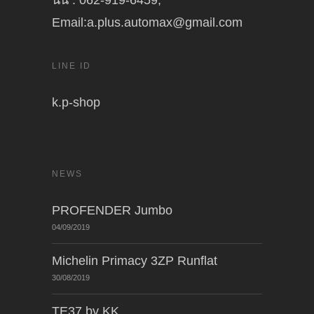
นัน : 062-919-6459,
Email:a.plus.automax@gmail.com
LINE ID
k.p-shop
NEWS
PROFENDER Jumbo
04/09/2019
Michelin Primacy 3ZP Runflat
30/08/2019
TE37 by KK