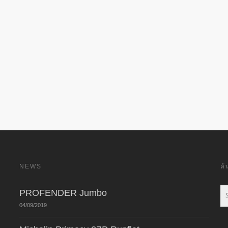
NEWS
ค
PROFENDER Jumbo
04/09/2019