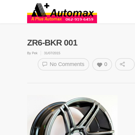
ZR6-BKR 001
By
Pek
31/07/2015
No Comments
0