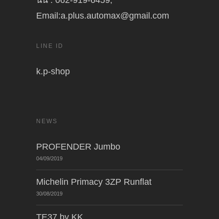
นัน : 062-919-6459,
Email:a.plus.automax@gmail.com
LINE ID
k.p-shop
NEWS
PROFENDER Jumbo
04/09/2019
Michelin Primacy 3ZP Runflat
30/08/2019
TE37 by KK