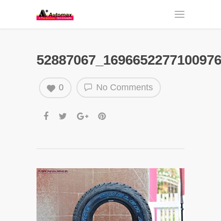
52887067_169665227710097
0
No Comments