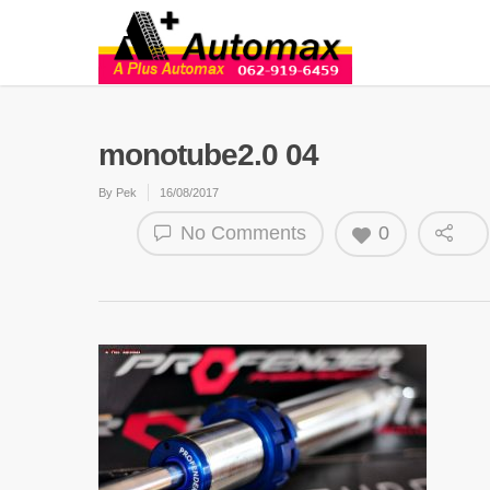
monotube2.0 04
By
Pek
16/08/2017
No Comments
0