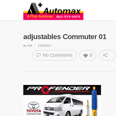
adjustables Commuter 01
By
Pek
14/08/2017
No Comments
0