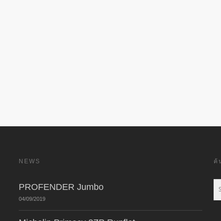
NEWS
ค
PROFENDER Jumbo
04/09/2019