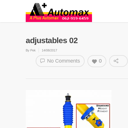
adjustables 02
By
Pek
14/08/2017
No Comments
0