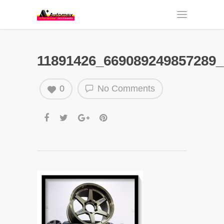
11891426_669089249857289_
0
No Comments