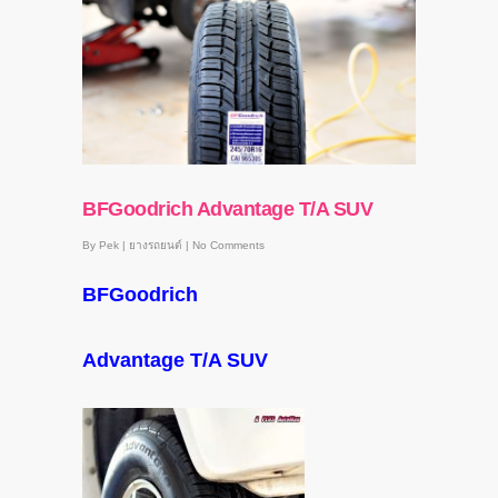
BFGoodrich Advantage T/A SUV
By
Pek
|
ยางรถยนต์
|
No Comments
BFGoodrich
Advantage T/A SUV