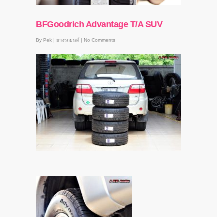
BFGoodrich Advantage T/A SUV
By
Pek
|
ยางรถยนต์
|
No Comments