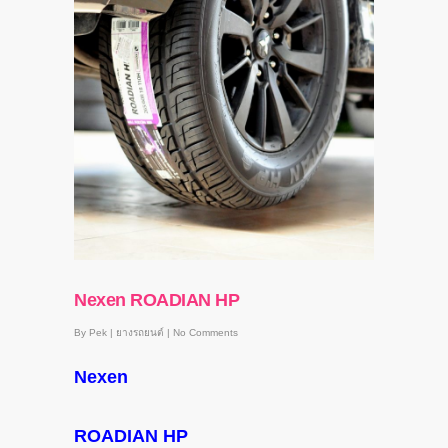
Nexen ROADIAN HP
By
Pek
|
ยางรถยนต์
|
No Comments
Nexen
ROADIAN HP